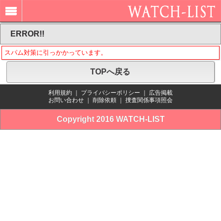
ERROR!!
スパム対策に引っかかっています。
TOPへ戻る
利用規約
｜
プライバシーポリシー
｜
広告掲載
お問い合わせ
｜
削除依頼
｜
捜査関係事項照会
Copyright 2016 WATCH-LIST