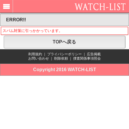
ERROR!!
スパム対策に引っかかっています。
TOPへ戻る
利用規約
｜
プライバシーポリシー
｜
広告掲載
お問い合わせ
｜
削除依頼
｜
捜査関係事項照会
Copyright 2016 WATCH-LIST