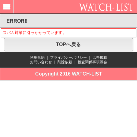
ERROR!!
スパム対策に引っかかっています。
TOPへ戻る
利用規約
｜
プライバシーポリシー
｜
広告掲載
お問い合わせ
｜
削除依頼
｜
捜査関係事項照会
Copyright 2016 WATCH-LIST