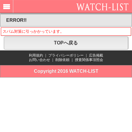
ERROR!!
スパム対策に引っかかっています。
TOPへ戻る
利用規約
｜
プライバシーポリシー
｜
広告掲載
お問い合わせ
｜
削除依頼
｜
捜査関係事項照会
Copyright 2016 WATCH-LIST