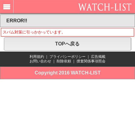
ERROR!!
スパム対策に引っかかっています。
TOPへ戻る
利用規約
｜
プライバシーポリシー
｜
広告掲載
お問い合わせ
｜
削除依頼
｜
捜査関係事項照会
Copyright 2016 WATCH-LIST