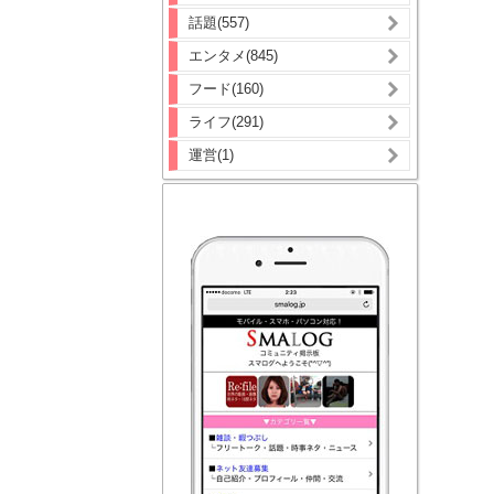
話題(557)
エンタメ(845)
フード(160)
ライフ(291)
運営(1)