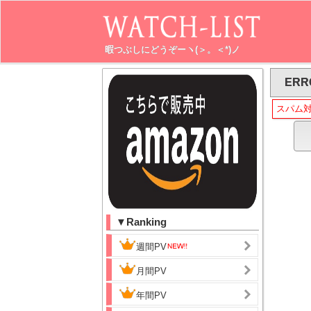
暇つぶしにどうぞーヽ(＞。＜*)ノ
ERR
スパム
▼Ranking
週間PV
月間PV
年間PV