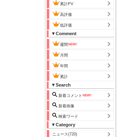
累計PV
高評価
低評価
▼Comment
週間
月間
年間
累計
▼Search
新着コメント
新着画像
検索ワード
▼Category
ニュース(720)