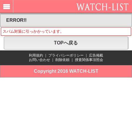
ERROR!!
スパム対策に引っかかっています。
TOPへ戻る
利用規約
｜
プライバシーポリシー
｜
広告掲載
お問い合わせ
｜
削除依頼
｜
捜査関係事項照会
Copyright 2016 WATCH-LIST