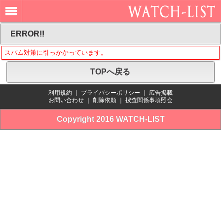
ERROR!!
スパム対策に引っかかっています。
TOPへ戻る
利用規約
｜
プライバシーポリシー
｜
広告掲載
お問い合わせ
｜
削除依頼
｜
捜査関係事項照会
Copyright 2016 WATCH-LIST