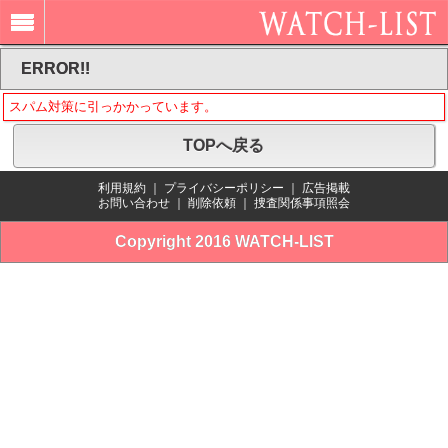
ERROR!!
スパム対策に引っかかっています。
TOPへ戻る
利用規約
｜
プライバシーポリシー
｜
広告掲載
お問い合わせ
｜
削除依頼
｜
捜査関係事項照会
Copyright 2016 WATCH-LIST