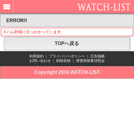
ERROR!!
スパム対策に引っかかっています。
TOPへ戻る
利用規約
｜
プライバシーポリシー
｜
広告掲載
お問い合わせ
｜
削除依頼
｜
捜査関係事項照会
Copyright 2016 WATCH-LIST