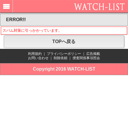
ERROR!!
スパム対策に引っかかっています。
TOPへ戻る
利用規約
｜
プライバシーポリシー
｜
広告掲載
お問い合わせ
｜
削除依頼
｜
捜査関係事項照会
Copyright 2016 WATCH-LIST