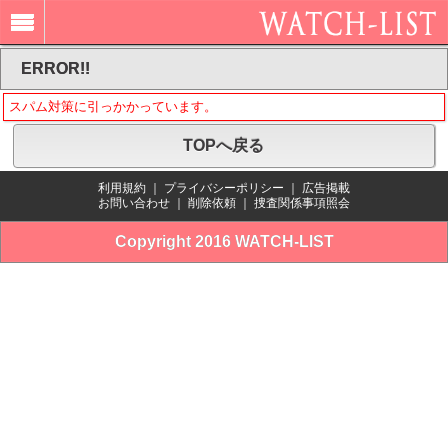
ERROR!!
スパム対策に引っかかっています。
TOPへ戻る
利用規約
｜
プライバシーポリシー
｜
広告掲載
お問い合わせ
｜
削除依頼
｜
捜査関係事項照会
Copyright 2016 WATCH-LIST