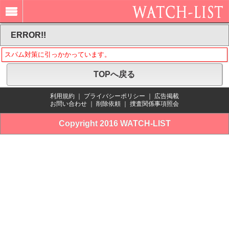
ERROR!!
スパム対策に引っかかっています。
TOPへ戻る
利用規約
｜
プライバシーポリシー
｜
広告掲載
お問い合わせ
｜
削除依頼
｜
捜査関係事項照会
Copyright 2016 WATCH-LIST