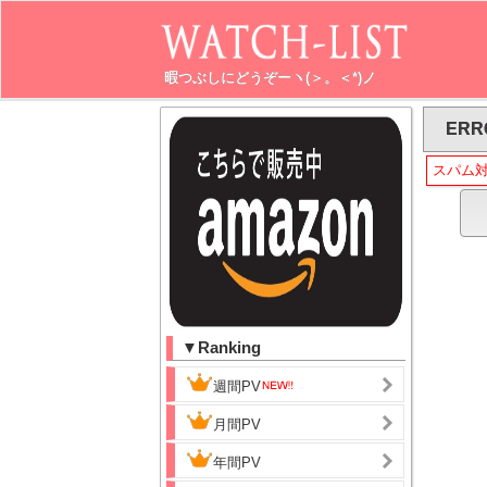
暇つぶしにどうぞーヽ(＞。＜*)ノ
ERR
スパム
▼Ranking
週間PV
月間PV
年間PV