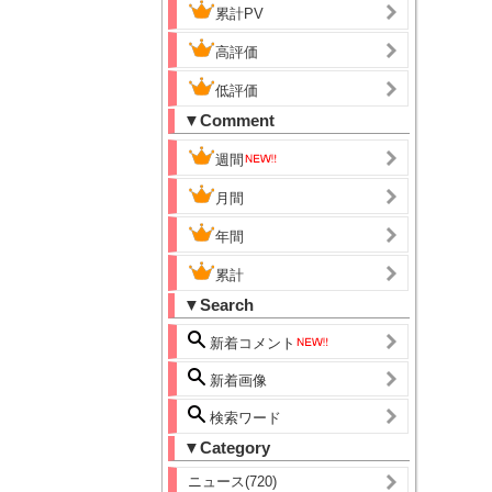
累計PV
高評価
低評価
▼Comment
週間
月間
年間
累計
▼Search
新着コメント
新着画像
検索ワード
▼Category
ニュース(720)