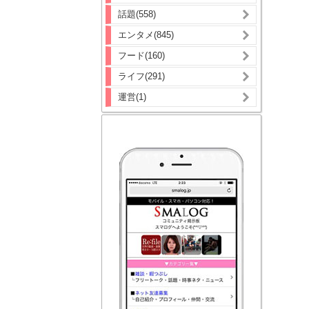
話題(558)
エンタメ(845)
フード(160)
ライフ(291)
運営(1)