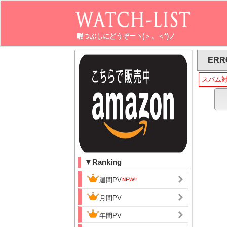
暇つぶしにどうぞーヽ(＞。＜*)ノ
ERR
スパム
▼Ranking
週間PV
月間PV
年間PV