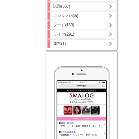
話題(557)
エンタメ(845)
フード(160)
ライフ(291)
運営(1)