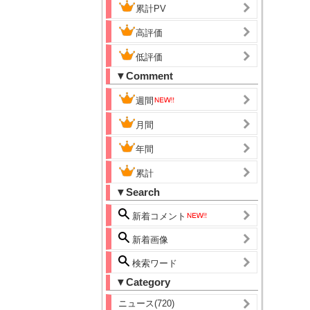
累計PV
高評価
低評価
▼Comment
週間
月間
年間
累計
▼Search
新着コメント
新着画像
検索ワード
▼Category
ニュース(720)