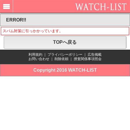
ERROR!!
スパム対策に引っかかっています。
TOPへ戻る
利用規約
｜
プライバシーポリシー
｜
広告掲載
お問い合わせ
｜
削除依頼
｜
捜査関係事項照会
Copyright 2016 WATCH-LIST