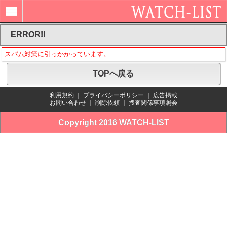
ERROR!!
スパム対策に引っかかっています。
TOPへ戻る
利用規約
｜
プライバシーポリシー
｜
広告掲載
お問い合わせ
｜
削除依頼
｜
捜査関係事項照会
Copyright 2016 WATCH-LIST