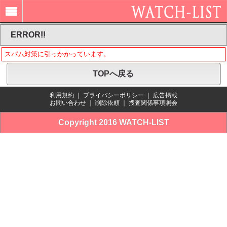
ERROR!!
スパム対策に引っかかっています。
TOPへ戻る
利用規約
｜
プライバシーポリシー
｜
広告掲載
お問い合わせ
｜
削除依頼
｜
捜査関係事項照会
Copyright 2016 WATCH-LIST