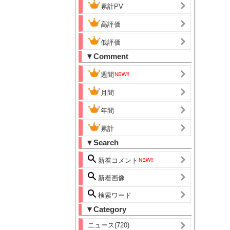
累計PV
高評価
低評価
▼Comment
週間
月間
年間
累計
▼Search
新着コメント
新着画像
検索ワード
▼Category
ニュース(720)