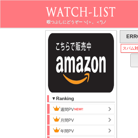
暇つぶしにどうぞーヽ(＞。＜*)ノ
ERR
スパム
▼Ranking
週間PV
月間PV
年間PV