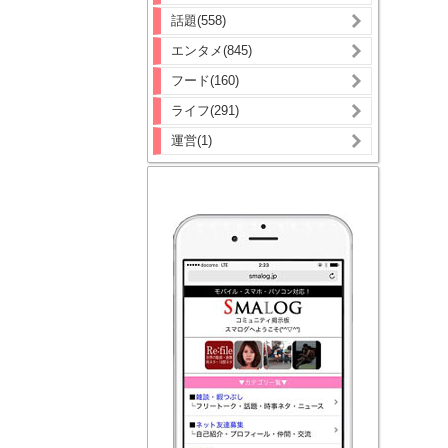
話題(558)
エンタメ(845)
フード(160)
ライフ(291)
運営(1)