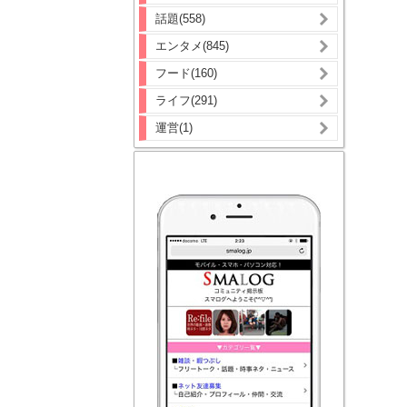
話題(558)
エンタメ(845)
フード(160)
ライフ(291)
運営(1)