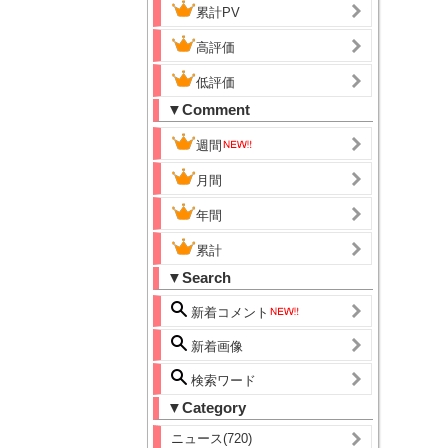
累計PV
高評価
低評価
▼Comment
週間
月間
年間
累計
▼Search
新着コメント
新着画像
検索ワード
▼Category
ニュース(720)