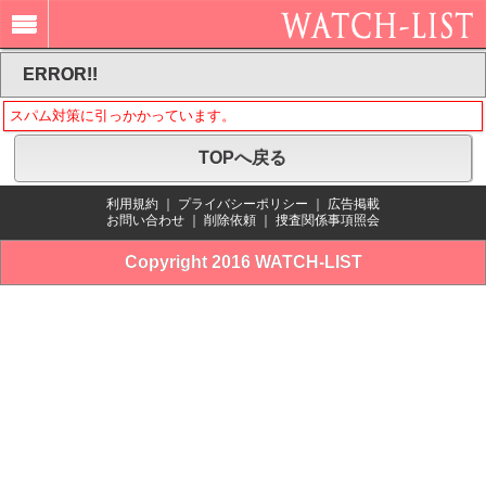
ERROR!!
スパム対策に引っかかっています。
TOPへ戻る
利用規約
｜
プライバシーポリシー
｜
広告掲載
お問い合わせ
｜
削除依頼
｜
捜査関係事項照会
Copyright 2016 WATCH-LIST