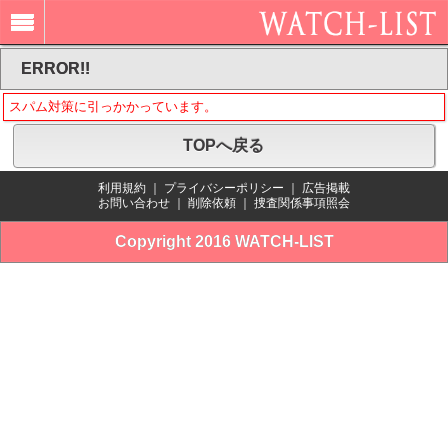
ERROR!!
スパム対策に引っかかっています。
TOPへ戻る
利用規約
｜
プライバシーポリシー
｜
広告掲載
お問い合わせ
｜
削除依頼
｜
捜査関係事項照会
Copyright 2016 WATCH-LIST