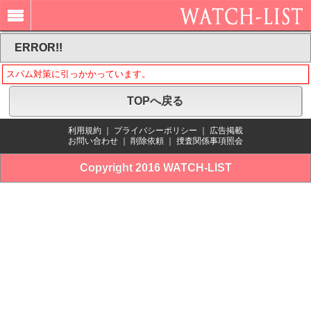
ERROR!!
スパム対策に引っかかっています。
TOPへ戻る
利用規約
｜
プライバシーポリシー
｜
広告掲載
お問い合わせ
｜
削除依頼
｜
捜査関係事項照会
Copyright 2016 WATCH-LIST