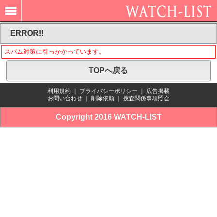
ERROR!!
スパム対策に引っかかっています。
TOPへ戻る
利用規約
｜
プライバシーポリシー
｜
広告掲載
お問い合わせ
｜
削除依頼
｜
捜査関係事項照会
Copyright 2016 WATCH-LIST