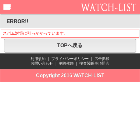
ERROR!!
スパム対策に引っかかっています。
TOPへ戻る
利用規約
｜
プライバシーポリシー
｜
広告掲載
お問い合わせ
｜
削除依頼
｜
捜査関係事項照会
Copyright 2016 WATCH-LIST