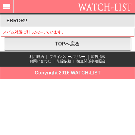
ERROR!!
スパム対策に引っかかっています。
TOPへ戻る
利用規約
｜
プライバシーポリシー
｜
広告掲載
お問い合わせ
｜
削除依頼
｜
捜査関係事項照会
Copyright 2016 WATCH-LIST