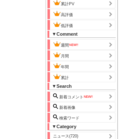
累計PV
高評価
低評価
▼Comment
週間
月間
年間
累計
▼Search
新着コメント
新着画像
検索ワード
▼Category
ニュース(720)