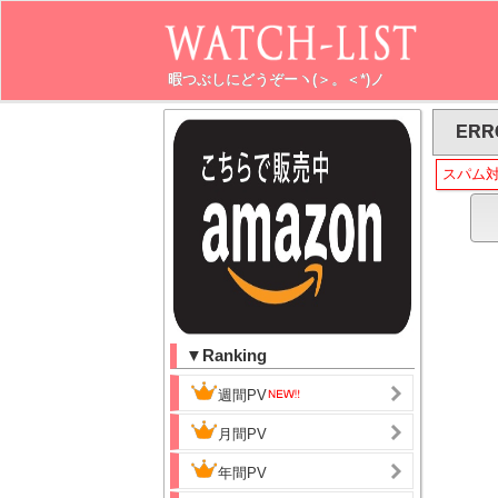
暇つぶしにどうぞーヽ(＞。＜*)ノ
ERR
スパム
▼Ranking
週間PV
月間PV
年間PV