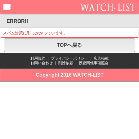
ERROR!!
スパム対策に引っかかっています。
TOPへ戻る
利用規約
｜
プライバシーポリシー
｜
広告掲載
お問い合わせ
｜
削除依頼
｜
捜査関係事項照会
Copyright 2016 WATCH-LIST