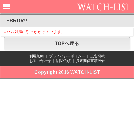
ERROR!!
スパム対策に引っかかっています。
TOPへ戻る
利用規約
｜
プライバシーポリシー
｜
広告掲載
お問い合わせ
｜
削除依頼
｜
捜査関係事項照会
Copyright 2016 WATCH-LIST