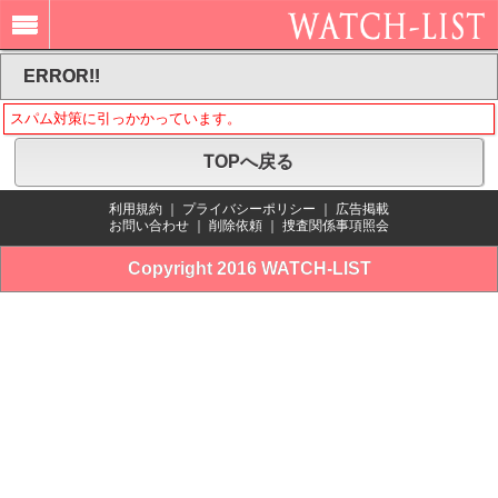
ERROR!!
スパム対策に引っかかっています。
TOPへ戻る
利用規約
｜
プライバシーポリシー
｜
広告掲載
お問い合わせ
｜
削除依頼
｜
捜査関係事項照会
Copyright 2016 WATCH-LIST