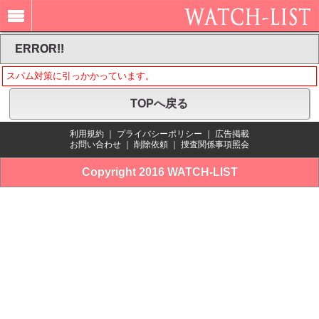
ERROR!!
スパム対策に引っかかっています。
TOPへ戻る
利用規約
｜
プライバシーポリシー
｜
広告掲載
お問い合わせ
｜
削除依頼
｜
捜査関係事項照会
Copyright 2016 WATCH-LIST