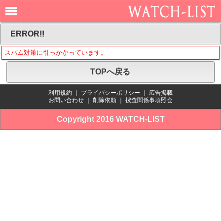
ERROR!!
スパム対策に引っかかっています。
TOPへ戻る
利用規約
｜
プライバシーポリシー
｜
広告掲載
お問い合わせ
｜
削除依頼
｜
捜査関係事項照会
Copyright 2016 WATCH-LIST