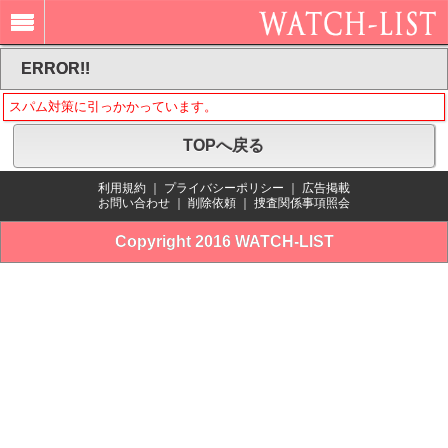
ERROR!!
スパム対策に引っかかっています。
TOPへ戻る
利用規約
｜
プライバシーポリシー
｜
広告掲載
お問い合わせ
｜
削除依頼
｜
捜査関係事項照会
Copyright 2016 WATCH-LIST