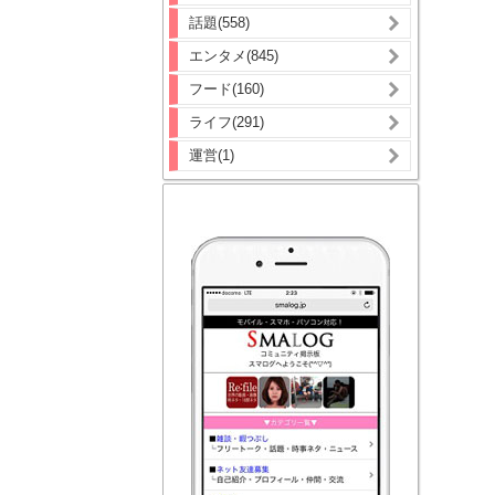
話題(558)
エンタメ(845)
フード(160)
ライフ(291)
運営(1)