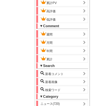
累計PV
高評価
低評価
▼Comment
週間
月間
年間
累計
▼Search
新着コメント
新着画像
検索ワード
▼Category
ニュース(720)