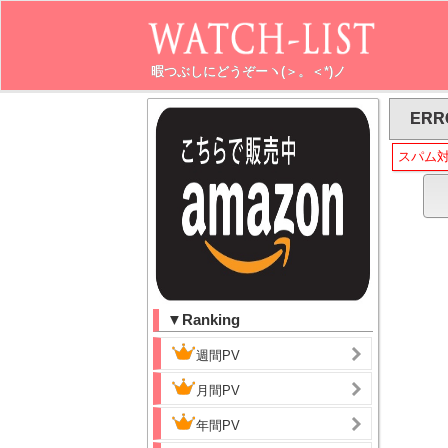
暇つぶしにどうぞーヽ(＞。＜*)ノ
ERR
スパム
▼Ranking
週間PV
月間PV
年間PV