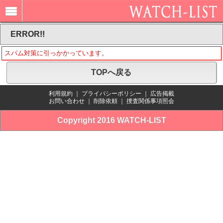
ERROR!!
スパム対策に引っかかっています。
TOPへ戻る
利用規約
｜
プライバシーポリシー
｜
広告掲載
お問い合わせ
｜
削除依頼
｜
捜査関係事項照会
Copyright 2016 WATCH-LIST