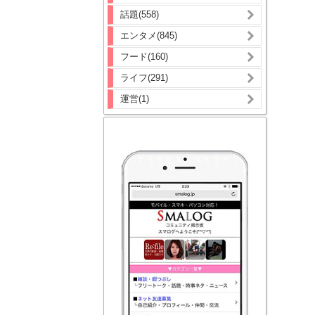
話題(558)
エンタメ(845)
フード(160)
ライフ(291)
運営(1)