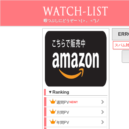
暇つぶしにどうぞーヽ(＞。＜*)ノ
ERR
スパム
▼Ranking
週間PV
月間PV
年間PV