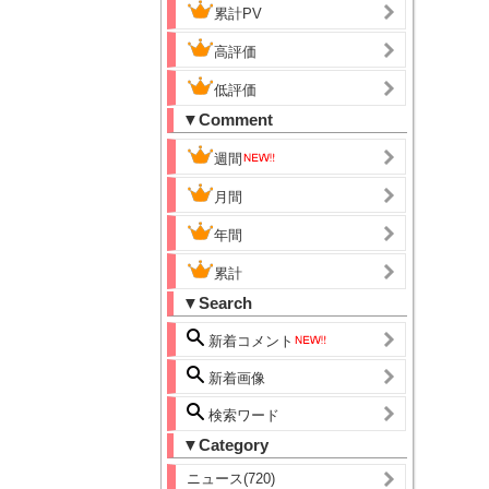
累計PV
高評価
低評価
▼Comment
週間
月間
年間
累計
▼Search
新着コメント
新着画像
検索ワード
▼Category
ニュース(720)