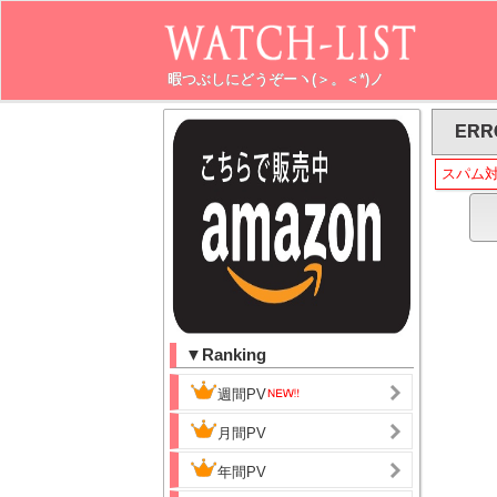
暇つぶしにどうぞーヽ(＞。＜*)ノ
ERR
スパム
▼Ranking
週間PV
月間PV
年間PV