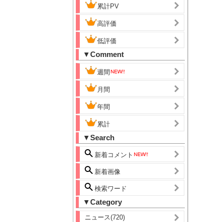
累計PV
高評価
低評価
▼Comment
週間
月間
年間
累計
▼Search
新着コメント
新着画像
検索ワード
▼Category
ニュース(720)