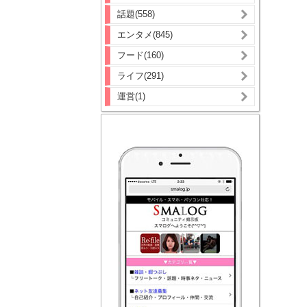
話題(558)
エンタメ(845)
フード(160)
ライフ(291)
運営(1)