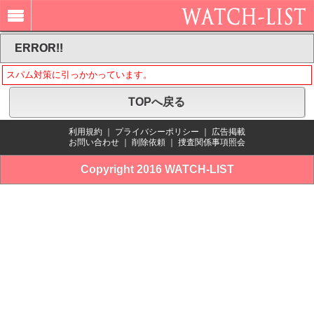
ERROR!!
スパム対策に引っかかっています。
TOPへ戻る
利用規約
｜
プライバシーポリシー
｜
広告掲載
お問い合わせ
｜
削除依頼
｜
捜査関係事項照会
Copyright 2016 WATCH-LIST