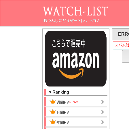
暇つぶしにどうぞーヽ(＞。＜*)ノ
ERR
スパム
▼Ranking
週間PV
月間PV
年間PV