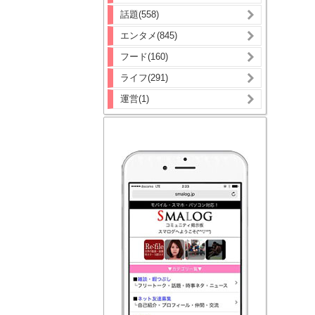
話題(558)
エンタメ(845)
フード(160)
ライフ(291)
運営(1)