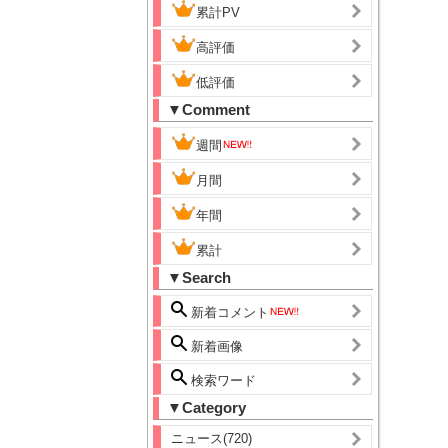
累計PV
高評価
低評価
▼Comment
週間
月間
年間
累計
▼Search
新着コメント
新着画像
検索ワード
▼Category
ニュース(720)