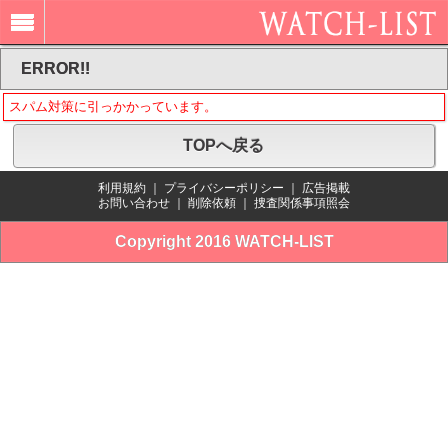
ERROR!!
スパム対策に引っかかっています。
TOPへ戻る
利用規約
｜
プライバシーポリシー
｜
広告掲載
お問い合わせ
｜
削除依頼
｜
捜査関係事項照会
Copyright 2016 WATCH-LIST