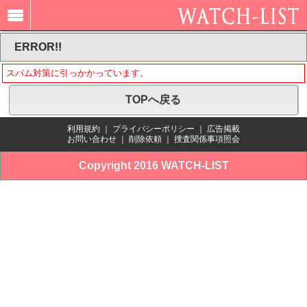
ERROR!!
スパム対策に引っかかっています。
TOPへ戻る
利用規約
｜
プライバシーポリシー
｜
広告掲載
お問い合わせ
｜
削除依頼
｜
捜査関係事項照会
Copyright 2016 WATCH-LIST