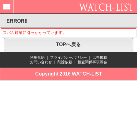
ERROR!!
スパム対策に引っかかっています。
TOPへ戻る
利用規約
｜
プライバシーポリシー
｜
広告掲載
お問い合わせ
｜
削除依頼
｜
捜査関係事項照会
Copyright 2016 WATCH-LIST