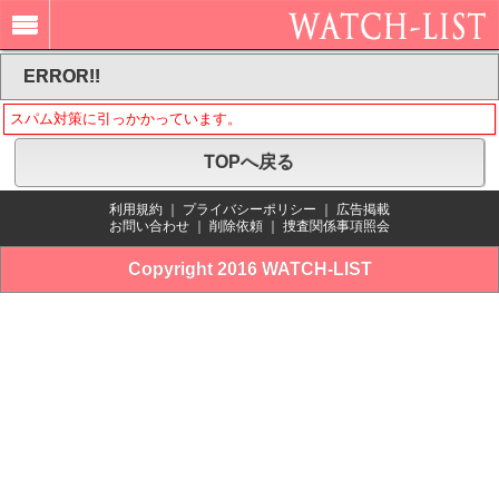
ERROR!!
スパム対策に引っかかっています。
TOPへ戻る
利用規約
｜
プライバシーポリシー
｜
広告掲載
お問い合わせ
｜
削除依頼
｜
捜査関係事項照会
Copyright 2016 WATCH-LIST