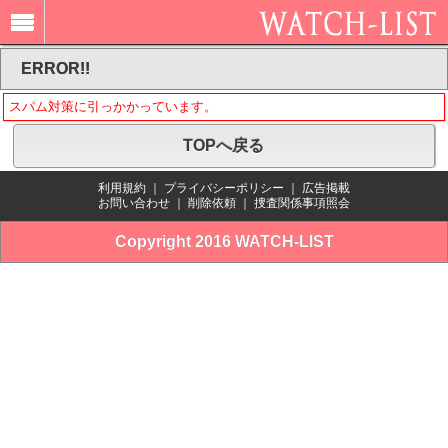
ERROR!!
スパム対策に引っかかっています。
TOPへ戻る
利用規約
｜
プライバシーポリシー
｜
広告掲載
お問い合わせ
｜
削除依頼
｜
捜査関係事項照会
Copyright 2016 WATCH-LIST