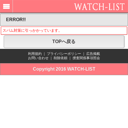
ERROR!!
スパム対策に引っかかっています。
TOPへ戻る
利用規約
｜
プライバシーポリシー
｜
広告掲載
お問い合わせ
｜
削除依頼
｜
捜査関係事項照会
Copyright 2016 WATCH-LIST