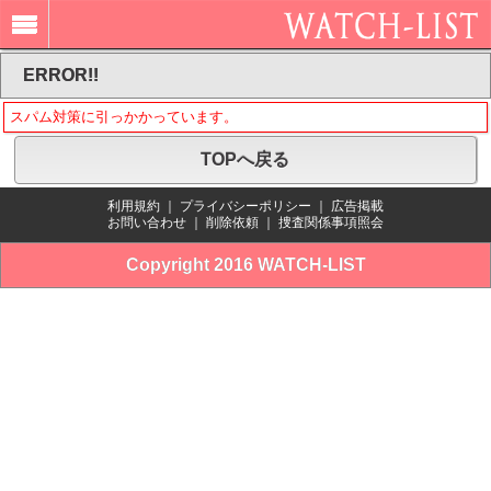
ERROR!!
スパム対策に引っかかっています。
TOPへ戻る
利用規約
｜
プライバシーポリシー
｜
広告掲載
お問い合わせ
｜
削除依頼
｜
捜査関係事項照会
Copyright 2016 WATCH-LIST