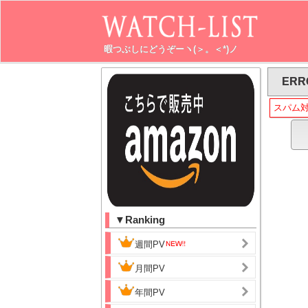
暇つぶしにどうぞーヽ(＞。＜*)ノ
ERR
スパム
▼Ranking
週間PV
月間PV
年間PV