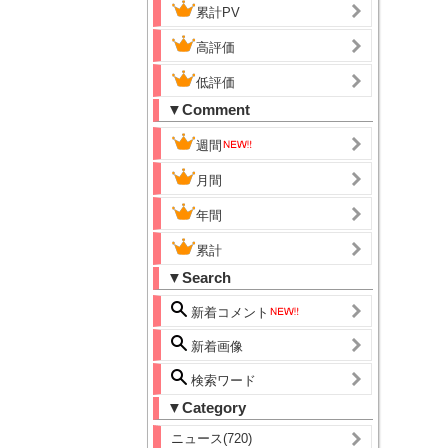
累計PV
高評価
低評価
▼Comment
週間
月間
年間
累計
▼Search
新着コメント
新着画像
検索ワード
▼Category
ニュース(720)