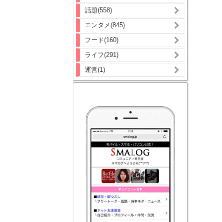
話題(558)
エンタメ(845)
フード(160)
ライフ(291)
運営(1)