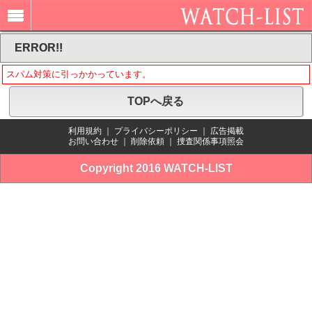
ERROR!!
スパム対策に引っかかっています。
TOPへ戻る
利用規約
｜
プライバシーポリシー
｜
広告掲載
お問い合わせ
｜
削除依頼
｜
捜査関係事項照会
Copyright 2016 WATCH-LIST