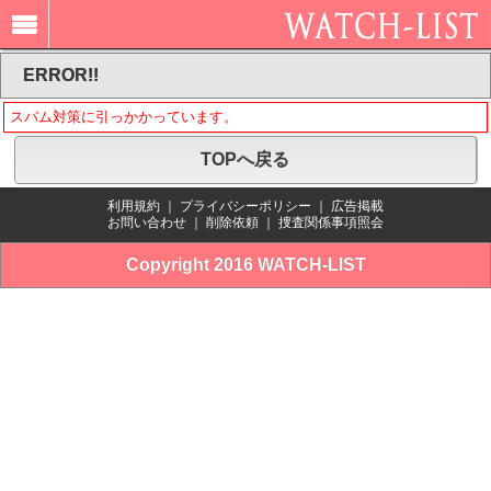
ERROR!!
スパム対策に引っかかっています。
TOPへ戻る
利用規約
｜
プライバシーポリシー
｜
広告掲載
お問い合わせ
｜
削除依頼
｜
捜査関係事項照会
Copyright 2016 WATCH-LIST