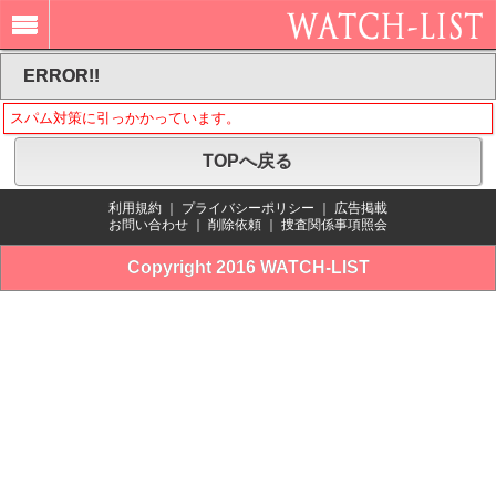
ERROR!!
スパム対策に引っかかっています。
TOPへ戻る
利用規約
｜
プライバシーポリシー
｜
広告掲載
お問い合わせ
｜
削除依頼
｜
捜査関係事項照会
Copyright 2016 WATCH-LIST